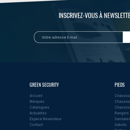
INSCRIVEZ-VOUS À NEWSLETTE
GREEN SECURITY
PIEDS
Accueil
Chaussur
Marques
Chaussur
Catalogues
Chaussur
Actualités
Rangers
Espace Revendeur
Sandales
Contact
Sabots