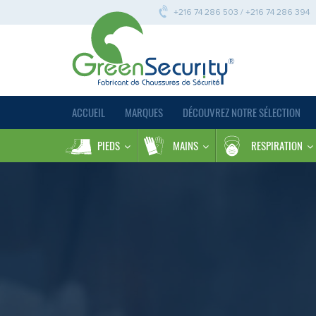
+216 74 286 503 / +216 74 286 394
ACCUEIL
MARQUES
DÉCOUVREZ NOTRE SÉLECTION
PIEDS
MAINS
RESPIRATION