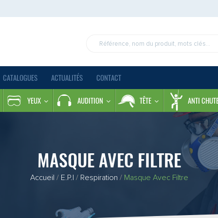
CATALOGUES
ACTUALITÉS
CONTACT
YEUX
AUDITION
TÊTE
ANTI CHUT
MASQUE AVEC FILTRE
Accueil
/
E.P.I
/
Respiration
/
Masque Avec Filtre