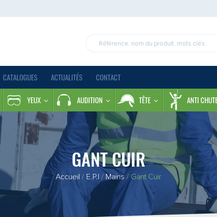
CATALOGUES
ACTUALITÉS
CONTACT
YEUX
AUDITION
TÊTE
ANTI CHUT
GANT CUIR
Accueil
/
E.P.I
/
Mains
/
Gant Cuir