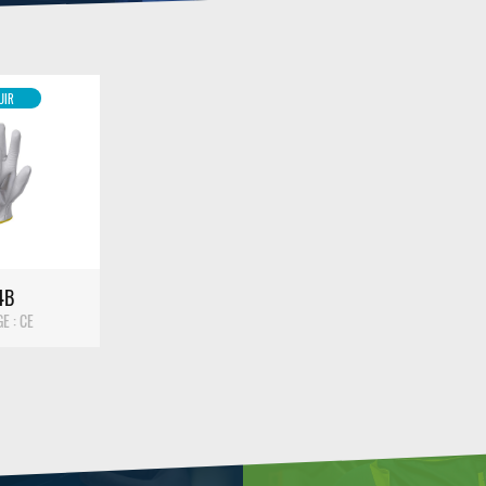
UIR
IL
4B
 : CE