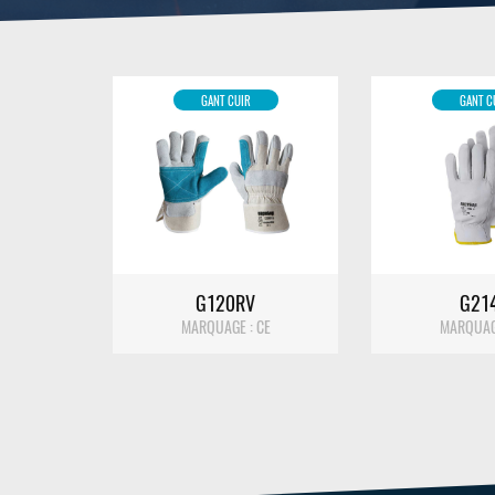
GANT CUIR
GANT C
DÉTAIL
DÉTA
G120RV
G21
MARQUAGE : CE
MARQUAGE