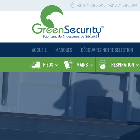
+216 74 286 503 / +216 74 286 394
ACCUEIL
MARQUES
DÉCOUVREZ NOTRE SÉLECTION
PIEDS
MAINS
RESPIRATION