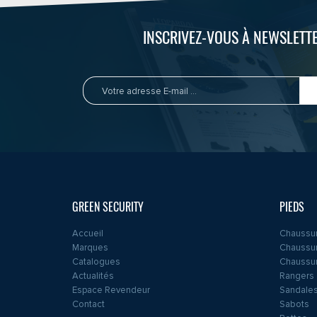
INSCRIVEZ-VOUS À NEWSLETTE
GREEN SECURITY
PIEDS
Accueil
Chaussur
Marques
Chaussur
Catalogues
Chaussur
Actualités
Rangers
Espace Revendeur
Sandales
Contact
Sabots