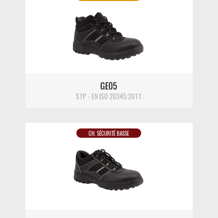
DÉTAIL
GE05
S1P - EN ISO 20345:2011
CH. SÉCURITÉ BASSE
DÉTAIL