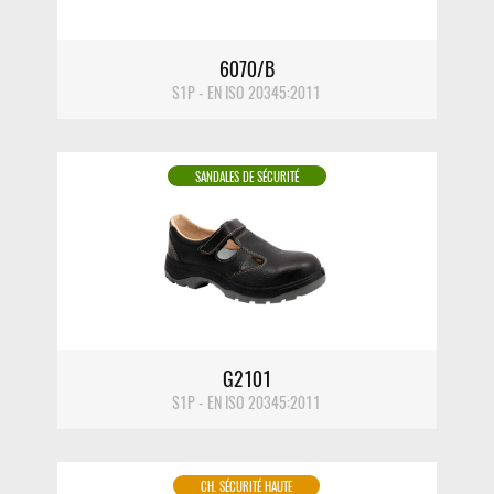
6070/B
S1P - EN ISO 20345:2011
SANDALES DE SÉCURITÉ
DÉTAIL
G2101
S1P - EN ISO 20345:2011
CH. SÉCURITÉ HAUTE