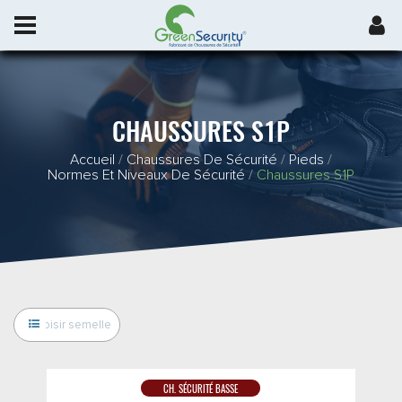
CHAUSSURES S1P
Accueil
/
Chaussures De Sécurité
/
Pieds
/
Normes Et Niveaux De Sécurité
/
Chaussures S1P
CH. SÉCURITÉ BASSE