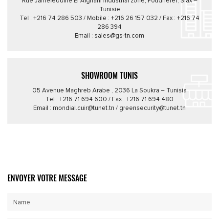
Rue Jameleddine El Afghani Industrial zone, Poudriere1, Sfax –
Tunisie
Tel : +216 74 286 503 / Mobile : +216 26 157 032 / Fax : +216 74
286 394
Email : sales@gs-tn.com
SHOWROOM TUNIS
05 Avenue Maghreb Arabe , 2036 La Soukra – Tunisia
Tel : +216 71 694 600 / Fax : +216 71 694 480
Email : mondial.cuir@tunet.tn / greensecurity@tunet.tn
ENVOYER VOTRE MESSAGE