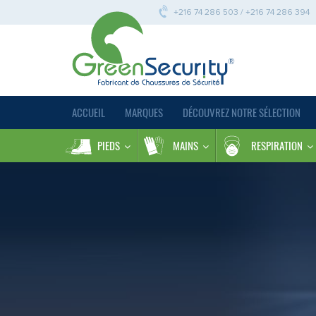
+216 74 286 503 / +216 74 286 394
ACCUEIL
MARQUES
DÉCOUVREZ NOTRE SÉLECTION
PIEDS
MAINS
RESPIRATION