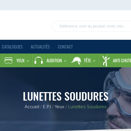
CATALOGUES
ACTUALITÉS
CONTACT
YEUX
AUDITION
TÊTE
ANTI CHUT
LUNETTES SOUDURES
Accueil
/
E.P.I
/
Yeux
/
Lunettes Soudures