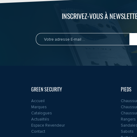
INSCRIVEZ-VOUS À NEWSLETTE
GREEN SECURITY
PIEDS
Accueil
Chaussur
Marques
Chaussur
Catalogues
Chaussur
Actualités
Rangers
Espace Revendeur
Sandales
Contact
Sabots