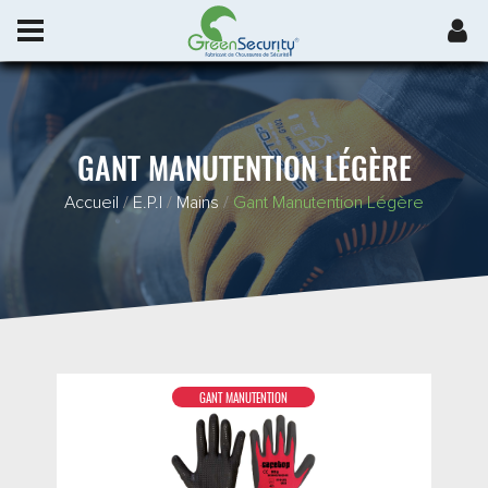
GANT MANUTENTION LÉGÈRE
Accueil
/
E.P.I
/
Mains
/
Gant Manutention Légère
GANT MANUTENTION
DÉTAIL