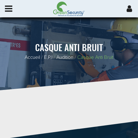
CASQUE ANTI BRUIT
Accueil
/
E.P.I
/
Audition
/
Casque Anti Bruit