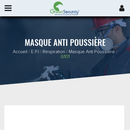
MASQUE ANTI POUSSIÈRE
Accueil
/
E.P.I
/
Respiration
/
Masque Anti Poussière
/
G101